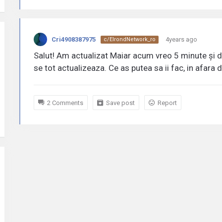
Cri4908387975
4years ago
c/ElrondNetwork_ro
Salut! Am actualizat Maiar acum vreo 5 minute și de 
se tot actualizeaza. Ce as putea sa ii fac, in afara 
2 Comments
Save post
Report