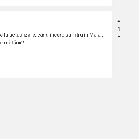
1
la actualizare, când încerc sa intru in Maiar,
de mătănii?