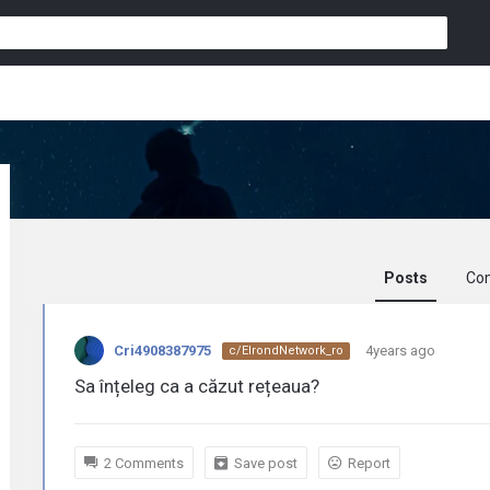
Posts
Co
Cri4908387975
Cri4908387975
4years ago
c/ElrondNetwork_ro
activity
Sa înțeleg ca a căzut rețeaua?
2 Comments
Save post
Report