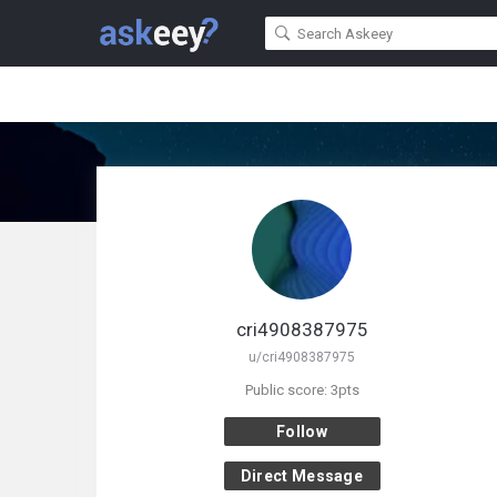
cri4908387975
u/cri4908387975
Public score: 3pts
Follow
Direct Message