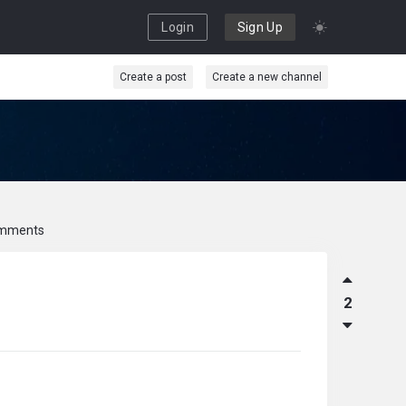
Login
Sign Up
Create a post
Create a new channel
mments
2