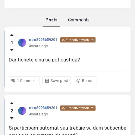
Posts
Comments
nec8993659201
nec8993659201
c/ElrondNetwork_ro
1
activity
4years ago
Dar tichetele nu se pot castiga?
1 Comment
Save post
Report
nec8993659201
c/ElrondNetwork_ro
2
4years ago
Si participam automat sau trebuie sa dam subscribe