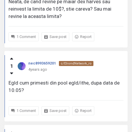
Neata, de cand revine pe maiar dex harves sau
reinvest la limita de 10$?, stie careva? Sau mai
revine la aceasta limita?
1 Comment
Save post
Report
nec8993659201
c/ElrondNetwork_ro
1
4years ago
Egld cum primesti din pool egld/ithe, dupa data de
10.05?
1 Comment
Save post
Report