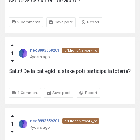
sau ceva ca suntem de acord?
2 Comments
Save post
Report
nec8993659201
c/ElrondNetwork_ro
1
4years ago
Salut! De la cat egld la stake poti participa la loterie?
1 Comment
Save post
Report
nec8993659201
c/ElrondNetwork_ro
1
4years ago