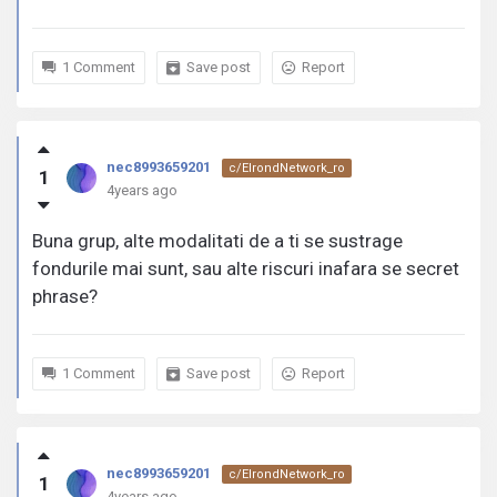
1 Comment
Save post
Report
nec8993659201
c/ElrondNetwork_ro
1
4years ago
Buna grup, alte modalitati de a ti se sustrage
fondurile mai sunt, sau alte riscuri inafara se secret
phrase?
1 Comment
Save post
Report
nec8993659201
c/ElrondNetwork_ro
1
4years ago