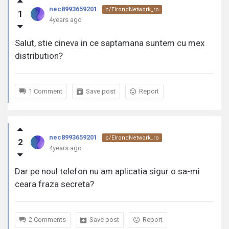
nec8993659201
c/ElrondNetwork_ro
1
4years ago
Salut, stie cineva in ce saptamana suntem cu mex
distribution?
1 Comment
Save post
Report
nec8993659201
c/ElrondNetwork_ro
2
4years ago
Dar pe noul telefon nu am aplicatia sigur o sa-mi
ceara fraza secreta?
2 Comments
Save post
Report