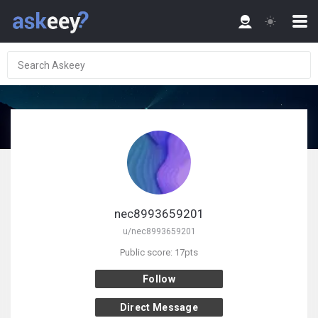
nec8993659201
u/nec8993659201
Public score: 17pts
Follow
Direct Message