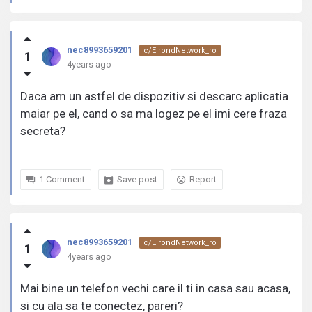
nec8993659201
c/ElrondNetwork_ro
1
4years ago
Daca am un astfel de dispozitiv si descarc aplicatia
maiar pe el, cand o sa ma logez pe el imi cere fraza
secreta?
1 Comment
Save post
Report
nec8993659201
c/ElrondNetwork_ro
1
4years ago
Mai bine un telefon vechi care il ti in casa sau acasa,
si cu ala sa te conectez, pareri?