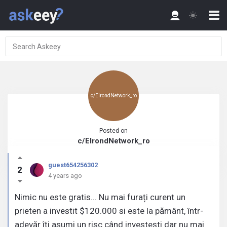
c/ElrondNetwork_ro
Posted on
c/ElrondNetwork_ro
guest654256302
2
4 years ago
Nimic nu este gratis... Nu mai furați curent un
prieten a investit $120.000 si este la pământ, într-
adevăr îți asumi un risc când investești dar nu mai