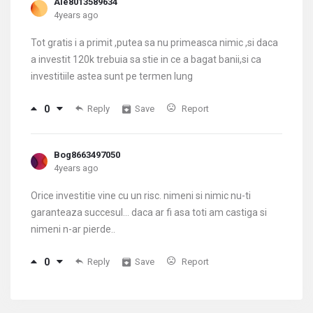
Ale8013589634
4years ago
Tot gratis i a primit ,putea sa nu primeasca nimic ,si daca
a investit 120k trebuia sa stie in ce a bagat banii,si ca
investitiile astea sunt pe termen lung
0
Reply
Save
Report
Bog8663497050
4years ago
Orice investitie vine cu un risc. nimeni si nimic nu-ti
garanteaza succesul... daca ar fi asa toti am castiga si
nimeni n-ar pierde..
0
Reply
Save
Report