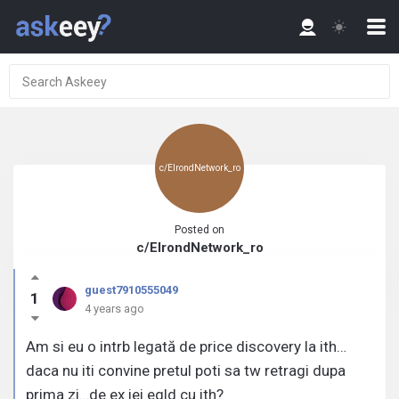
c/ElrondNetwork_ro
Posted on
c/ElrondNetwork_ro
guest7910555049
1
4 years ago
Am si eu o intrb legată de price discovery la ith…
daca nu iti convine pretul poti sa tw retragi dupa
prima zi…de ex iei egld cu ith?