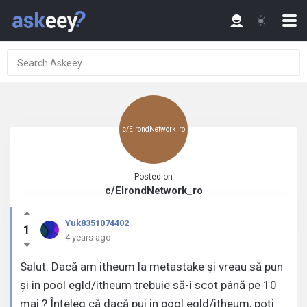
c/ElrondNetwork_ro
Posted on
c/ElrondNetwork_ro
Yuk8351074402
1
4 years ago
Salut. Dacă am itheum la metastake și vreau să pun
și in pool egld/itheum trebuie să-i scot până pe 10
mai ? Înțeleg că dacă pui in pool egld/itheum, poți