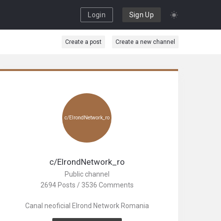
Login
Sign Up
Create a post
Create a new channel
c/ElrondNetwork_ro
c/ElrondNetwork_ro
Public channel
2694 Posts / 3536 Comments
Canal neoficial Elrond Network Romania