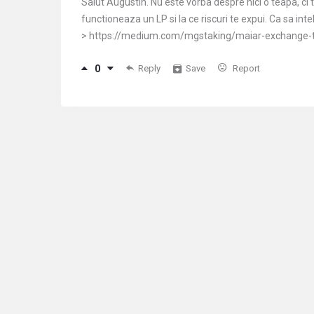
Salut Augustin. Nu este vorba despre nici o teapa, ci 
functioneaza un LP si la ce riscuri te expui. Ca sa inte
> https://medium.com/mgstaking/maiar-exchange-
0
Reply
Save
Report