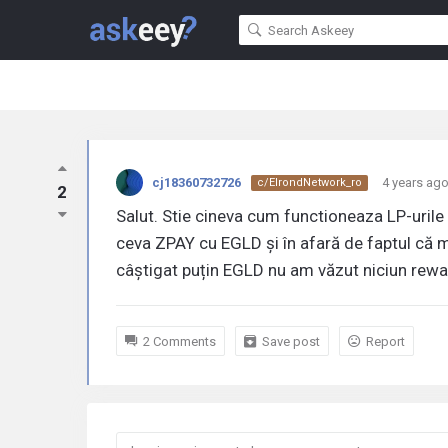
cj18360732726
4 years ag
c/ElrondNetwork_ro
2
Salut. Stie cineva cum functioneaza LP-uril
ceva ZPAY cu EGLD și în afară de faptul că
câștigat puțin EGLD nu am văzut niciun rewa
2 Comments
Save post
Report