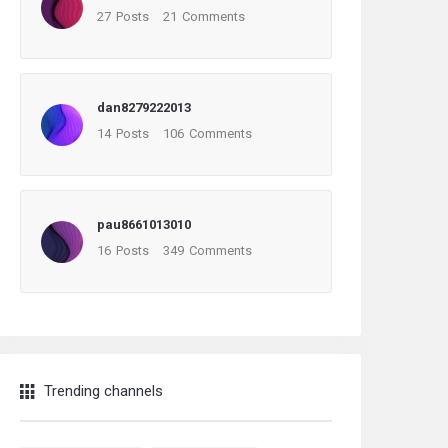
27
Posts
21
Comments
dan8279222013
14
Posts
106
Comments
pau8661013010
16
Posts
349
Comments
Trending channels