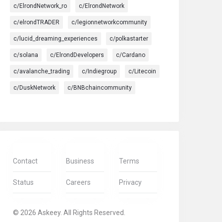
c/ElrondNetwork_ro
c/ElrondNetwork
c/elrondTRADER
c/legionnetworkcommunity
c/lucid_dreaming_experiences
c/polkastarter
c/solana
c/ElrondDevelopers
c/Cardano
c/avalanche_trading
c/Indiegroup
c/Litecoin
c/DuskNetwork
c/BNBchaincommunity
Contact
Business
Terms
Status
Careers
Privacy
© 2026 Askeey. All Rights Reserved.