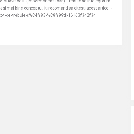
te-ai lovit de IL (Impermanent Loss). Trebuie sa intelegi cum
legi mai bine conceptul, iti recomand sa citesti acest articol -
tot-ce-trebuie-s%C4%83-%C8%99tii-16163f342f34