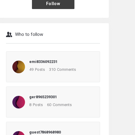
Follow
Who to follow
emi8336092231
49
Posts
310
Comments
ger8965239301
8
Posts
60
Comments
guest7868968980