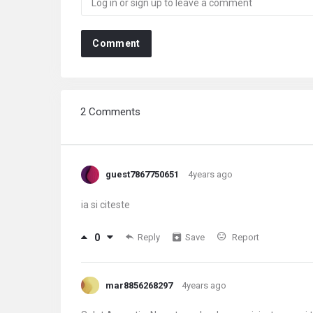
Comment
2 Comments
guest7867750651
4years ago
ia si citeste
0
Reply
Save
Report
mar8856268297
4years ago