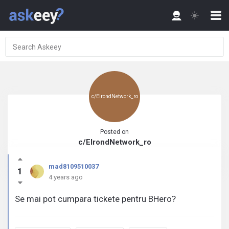
c/ElrondNetwork_ro
Posted on
c/ElrondNetwork_ro
mad8109510037
1
4 years ago
Se mai pot cumpara tickete pentru BHero?