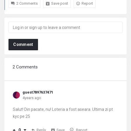
2 Comments
Save post
Report
Comment
2 Comments
guest7897637471
4years ago
Salut! Din pacate, nu! Loteria a fost aseara. Ultima zi pt
kyc pe 25
0
Reply
Save
Report